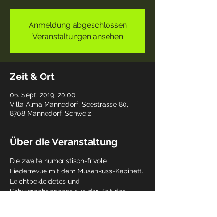
Anmeldung abgeschlossen
Veranstaltungen ansehen
Zeit & Ort
06. Sept. 2019, 20:00
Villa Alma Männedorf, Seestrasse 80,
8708 Männedorf, Schweiz
Über die Veranstaltung
Die zweite humoristisch-frivole 
Liederrevue mit dem Musenkuss-Kabinett. 
Leichtbekleidetes und 
Schwerbehangenes aus der Zeit des 
ausgehenden Jugendstils und der 
Goldenen 20er Jahre. Frech, tranig-