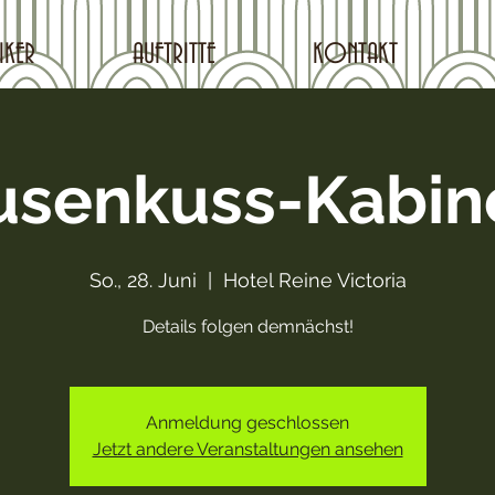
IKER
AUFTRITTE
KONTAKT
senkuss-Kabin
So., 28. Juni
  |  
Hotel Reine Victoria
Details folgen demnächst!
Anmeldung geschlossen
Jetzt andere Veranstaltungen ansehen